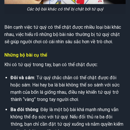
Các bộ bài khác có thể bị chặt bởi tứ quý
Bên cạnh việc tứ quý có thể chặt được nhiều loại bài khác
nhau, việc hiểu rõ những bộ bài nào thường bị tứ quý chặt
sẽ giúp người chơi có cái nhìn sâu sắc hơn về trò chơi.
Những bộ bài cụ thể
Khi có tứ quý trong tay, bạn có thể chặt được:
Đôi và sám
: Tứ quý chắc chắn có thể chặt được đôi
hoặc sám. Hai hay ba lá bài không thể so sánh với sức
mạnh của bốn lá giống nhau, điều này khiến tứ quý trở
thành “vàng” trong tay người chơi.
Ba đôi thông
: Đây là một bộ bài khá mạnh nhưng vẫn
không thể đọ sức với tứ quý. Nếu đối thủ ra ba đôi
thông, bạn chỉ cần đặt tứ quý xuống và nắm quyền kiểm