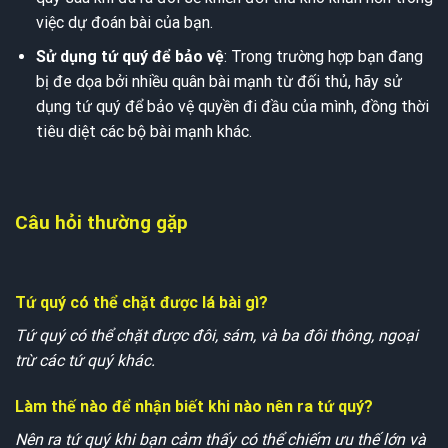
việc dự đoán bài của bạn.
Sử dụng tứ quý để bảo vệ
: Trong trường hợp bạn đang
bị đe dọa bởi nhiều quân bài mạnh từ đối thủ, hãy sử
dụng tứ quý để bảo vệ quyền đi đầu của mình, đồng thời
tiêu diệt các bộ bài mạnh khác.
Câu hỏi thường gặp
Tứ quý có thể chặt được lá bài gì?
Tứ quý có thể chặt được đôi, sám, và ba đôi thông, ngoại
trừ các tứ quý khác.
Làm thế nào để nhận biết khi nào nên ra tứ quý?
Nên ra tứ quý khi bạn cảm thấy có thể chiếm ưu thế lớn và