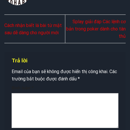
Splay giải đáp Các lệnh cơ
Cách nhận biết lá bài từ mặt
bản trong poker dành cho tân
sau dễ dàng cho người mới
thủ
Trả lời
Email của bạn sẽ không được hiển thị công khai.
Các
trường bắt buộc được đánh dấu
*
Bình luận
*