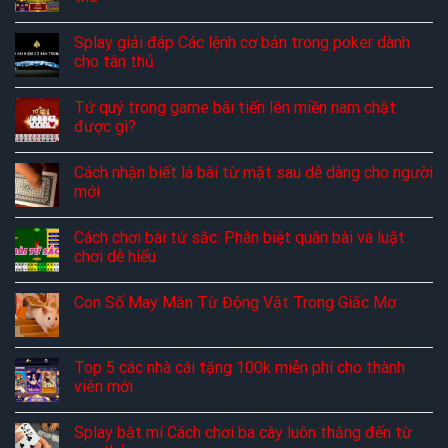
Splay giải đáp Các lệnh cơ bản trong poker dành
cho tân thủ
Tứ quý trong game bài tiến lên miền nam chặt
được gì?
Cách nhận biết lá bài từ mặt sau dễ dàng cho người
mới
Cách chơi bài tứ sắc: Phân biệt quân bài và luật
chơi dễ hiểu
Con Số May Mắn Từ Động Vật Trong Giấc Mơ
Top 5 các nhà cái tặng 100k miễn phí cho thành
viên mới
Splay bật mí Cách chơi ba cây luôn thắng đến từ