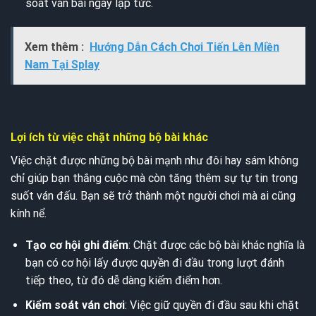
soát ván bài ngay lập tức.
Xem thêm :
Hướng Dẫn Cách Chơi Tiến Lên Miền
Nam Tại Splay
Lợi ích từ việc chặt những bộ bài khác
Việc chặt được những bộ bài mạnh như đôi hay sám không
chỉ giúp bạn thắng cuộc mà còn tăng thêm sự tự tin trong
suốt ván đấu. Bạn sẽ trở thành một người chơi mà ai cũng
kính nể.
Tạo cơ hội ghi điểm
: Chặt được các bộ bài khác nghĩa là
bạn có cơ hội lấy được quyền đi đầu trong lượt đánh
tiếp theo, từ đó dễ dàng kiếm điểm hơn.
Kiểm soát ván chơi
: Việc giữ quyền đi đầu sau khi chặt