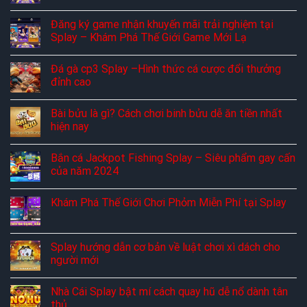
Đăng ký game nhận khuyến mãi trải nghiệm tại
Splay – Khám Phá Thế Giới Game Mới Lạ
Đá gà cp3 Splay –Hình thức cá cược đổi thưởng
đỉnh cao
Bài bửu là gì? Cách chơi binh bửu dễ ăn tiền nhất
hiện nay
Bắn cá Jackpot Fishing Splay – Siêu phẩm gay cấn
của năm 2024
Khám Phá Thế Giới Chơi Phỏm Miễn Phí tại Splay
Splay hướng dẫn cơ bản về luật chơi xì dách cho
người mới
Nhà Cái Splay bật mí cách quay hũ dễ nổ dành tân
thủ