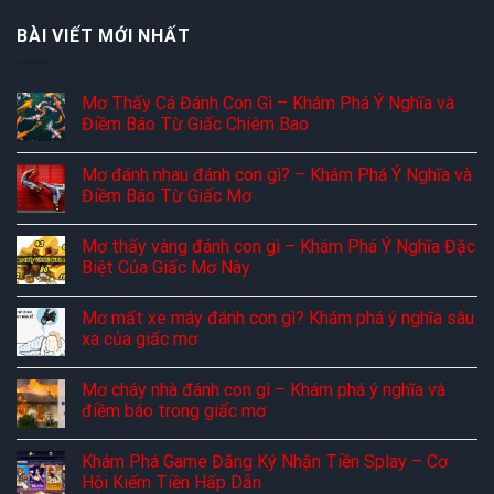
BÀI VIẾT MỚI NHẤT
Mơ Thấy Cá Đánh Con Gì – Khám Phá Ý Nghĩa và
Điềm Báo Từ Giấc Chiêm Bao
Mơ đánh nhau đánh con gì? – Khám Phá Ý Nghĩa và
Điềm Báo Từ Giấc Mơ
Mơ thấy vàng đánh con gì – Khám Phá Ý Nghĩa Đặc
Biệt Của Giấc Mơ Này
Mơ mất xe máy đánh con gì? Khám phá ý nghĩa sâu
xa của giấc mơ
Mơ cháy nhà đánh con gì – Khám phá ý nghĩa và
điềm báo trong giấc mơ
Khám Phá Game Đăng Ký Nhận Tiền Splay – Cơ
Hội Kiếm Tiền Hấp Dẫn