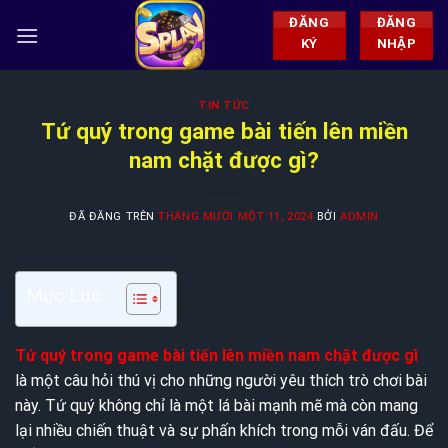
Chuyển
ĐĂNG
ĐĂNG
đến
KÝ
NHẬP
nội
dung
TIN TỨC
Tứ quý trong game bài tiến lên miền
nam chặt được gì?
ĐÃ ĐĂNG TRÊN
THÁNG MƯỜI MỘT 11, 2024
BỞI
ADMIN
Mục Lục
Tứ quý trong game bài tiến lên miền nam chặt được gì
là một câu hỏi thú vị cho những người yêu thích trò chơi bài
này. Tứ quý không chỉ là một lá bài mạnh mẽ mà còn mang
lại nhiều chiến thuật và sự phấn khích trong mỗi ván đấu. Để