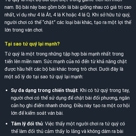
nam. Bộ bài này bao gồm bốn lá bài giống nhau có giá trị cao
nhất, ví dụ như 4 lá Át, 4 lá K hoặc 4 lá Q. Khi sở hữu tứ quý,
người chơi có thể “chặt” các loại bài khác, tạo ra một lợi thế
lớn trong ván chơi.
Tại sao tứ quý lại mạnh?
Tứ quý là một trong những tập hợp bài mạnh nhất trong
tiến lên miền nam. Sức mạnh của nó đến từ khả năng chặt
được hầu hết các bộ bài khác trong trò chơi. Dưới đây là
một số lý do tại sao tứ quý lại mạnh:
Sự đa dạng trong chiến thuật
: Khi có tứ quý trong tay,
người chơi có thể sử dụng để chặt bài đối phương, ngăn
cản họ ghi điểm nhanh chóng. Điều này tạo ra một cơ hội
lớn để kiểm soát ván bài.
Tâm lý đối thủ
: Việc thấy một người chơi ra tứ quý có
thể làm đối thủ cảm thấy lo lắng và không dám ra bài