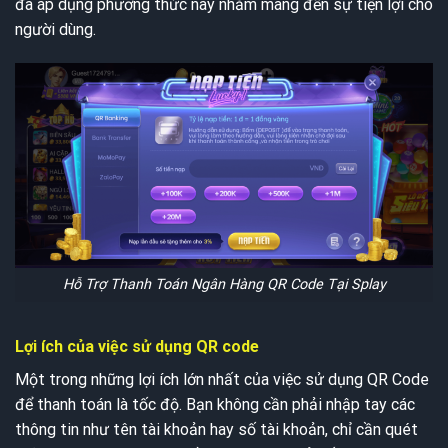
đã áp dụng phương thức này nhằm mang đến sự tiện lợi cho
người dùng.
Hỗ Trợ Thanh Toán Ngân Hàng QR Code Tại Splay
Lợi ích của việc sử dụng QR code
Một trong những lợi ích lớn nhất của việc sử dụng QR Code
để thanh toán là tốc độ. Bạn không cần phải nhập tay các
thông tin như tên tài khoản hay số tài khoản, chỉ cần quét