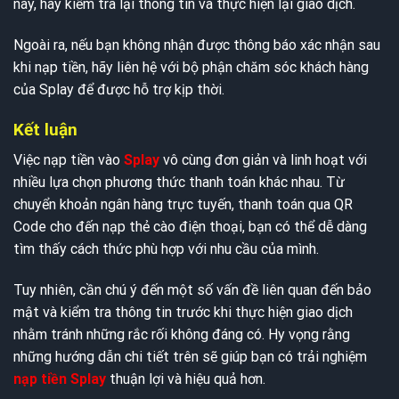
này, hãy kiểm tra lại thông tin và thực hiện lại giao dịch.
Ngoài ra, nếu bạn không nhận được thông báo xác nhận sau
khi nạp tiền, hãy liên hệ với bộ phận chăm sóc khách hàng
của Splay để được hỗ trợ kịp thời.
Kết luận
Việc nạp tiền vào
Splay
vô cùng đơn giản và linh hoạt với
nhiều lựa chọn phương thức thanh toán khác nhau. Từ
chuyển khoản ngân hàng trực tuyến, thanh toán qua QR
Code cho đến nạp thẻ cào điện thoại, bạn có thể dễ dàng
tìm thấy cách thức phù hợp với nhu cầu của mình.
Tuy nhiên, cần chú ý đến một số vấn đề liên quan đến bảo
mật và kiểm tra thông tin trước khi thực hiện giao dịch
nhằm tránh những rắc rối không đáng có. Hy vọng rằng
những hướng dẫn chi tiết trên sẽ giúp bạn có trải nghiệm
nạp tiền Splay
thuận lợi và hiệu quả hơn.