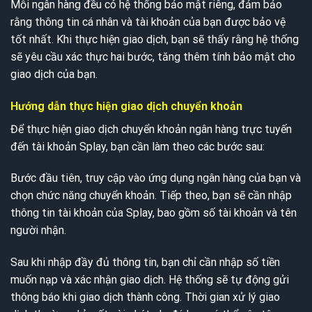
Mỗi ngân hàng đều có hệ thống bảo mật riêng, đảm bảo
rằng thông tin cá nhân và tài khoản của bạn được bảo vệ
tốt nhất. Khi thực hiện giao dịch, bạn sẽ thấy rằng hệ thống
sẽ yêu cầu xác thực hai bước, tăng thêm tính bảo mật cho
giao dịch của bạn.
Hướng dẫn thực hiện giao dịch chuyển khoản
Để thực hiện giao dịch chuyển khoản ngân hàng trực tuyến
đến tài khoản Splay, bạn cần làm theo các bước sau:
Bước đầu tiên, truy cập vào ứng dụng ngân hàng của bạn và
chọn chức năng chuyển khoản. Tiếp theo, bạn sẽ cần nhập
thông tin tài khoản của Splay, bao gồm số tài khoản và tên
người nhận.
Sau khi nhập đầy đủ thông tin, bạn chỉ cần nhập số tiền
muốn nạp và xác nhận giao dịch. Hệ thống sẽ tự động gửi
thông báo khi giao dịch thành công. Thời gian xử lý giao