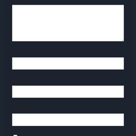
Tên
*
Email
*
Trang web