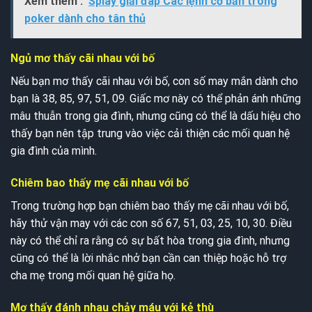
Xem thêm :
Splay giải đáp Các lệnh cơ bản trong
poker dành cho tân thủ
Ngủ mơ thấy cãi nhau với bố
Nếu bạn mơ thấy cãi nhau với bố, con số may mắn dành cho
bạn là 38, 85, 97, 51, 09. Giấc mơ này có thể phản ánh những
mâu thuẫn trong gia đình, nhưng cũng có thể là dấu hiệu cho
thấy bạn nên tập trung vào việc cải thiện các mối quan hệ
gia đình của mình.
Chiêm bao thấy mẹ cãi nhau với bố
Trong trường hợp bạn chiêm bao thấy mẹ cãi nhau với bố,
hãy thử vận may với các con số 67, 51, 03, 25, 10, 30. Điều
này có thể chỉ ra rằng có sự bất hòa trong gia đình, nhưng
cũng có thể là lời nhắc nhở bạn cần can thiệp hoặc hỗ trợ
cha mẹ trong mối quan hệ giữa họ.
Mơ thấy đánh nhau chảy máu với kẻ thù