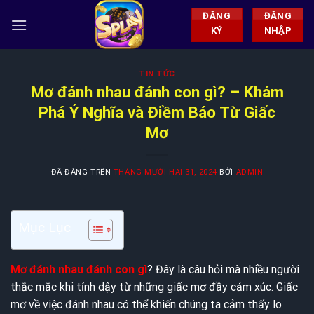
Chuyển
ĐĂNG
ĐĂNG
đến
KÝ
NHẬP
nội
dung
TIN TỨC
Mơ đánh nhau đánh con gì? – Khám
Phá Ý Nghĩa và Điềm Báo Từ Giấc
Mơ
ĐÃ ĐĂNG TRÊN
THÁNG MƯỜI HAI 31, 2024
BỞI
ADMIN
Mục Lục
Mơ đánh nhau đánh con gì
? Đây là câu hỏi mà nhiều người
thắc mắc khi tỉnh dậy từ những giấc mơ đầy cảm xúc. Giấc
mơ về việc đánh nhau có thể khiến chúng ta cảm thấy lo