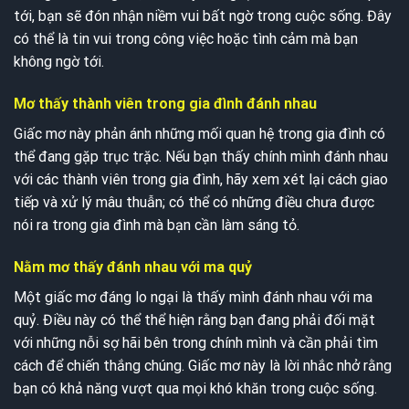
tới, bạn sẽ đón nhận niềm vui bất ngờ trong cuộc sống. Đây
có thể là tin vui trong công việc hoặc tình cảm mà bạn
không ngờ tới.
Mơ thấy thành viên trong gia đình đánh nhau
Giấc mơ này phản ánh những mối quan hệ trong gia đình có
thể đang gặp trục trặc. Nếu bạn thấy chính mình đánh nhau
với các thành viên trong gia đình, hãy xem xét lại cách giao
tiếp và xử lý mâu thuẫn; có thể có những điều chưa được
nói ra trong gia đình mà bạn cần làm sáng tỏ.
Nằm mơ thấy đánh nhau với ma quỷ
Một giấc mơ đáng lo ngại là thấy mình đánh nhau với ma
quỷ. Điều này có thể thể hiện rằng bạn đang phải đối mặt
với những nỗi sợ hãi bên trong chính mình và cần phải tìm
cách để chiến thắng chúng. Giấc mơ này là lời nhắc nhở rằng
bạn có khả năng vượt qua mọi khó khăn trong cuộc sống.