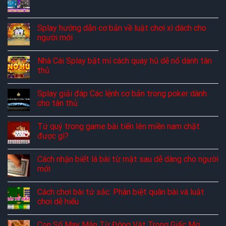
Splay hướng dẫn cơ bản về luật chơi xì dách cho
người mới
Nhà Cái Splay bật mí cách quay hũ dễ nổ dành tân
thủ
Splay giải đáp Các lệnh cơ bản trong poker dành
cho tân thủ
Tứ quý trong game bài tiến lên miền nam chặt
được gì?
Cách nhận biết lá bài từ mặt sau dễ dàng cho người
mới
Cách chơi bài tứ sắc: Phân biệt quân bài và luật
chơi dễ hiểu
Con Số May Mắn Từ Động Vật Trong Giấc Mơ