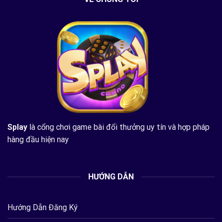
Splay
là cổng chơi game bài đổi thưởng uy tín và hợp pháp
hàng đầu hiện nay
HƯỚNG DẪN
Hướng Dẫn Đăng Ký