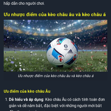
hấp dẫn cho người chơi.
Ưu nhược điểm của kèo châu âu và kèo châu á
Ưu nhược điểm của kèo châu âu và kèo châu á
Ưu điểm của kèo châu Âu
Dễ hiểu và áp dụng
: Kèo châu Âu có cách tính toán đơn
giản và dễ nắm bắt, đặc biệt với những người mới bắt