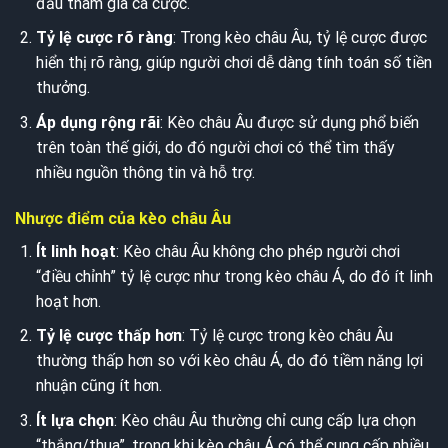
đầu tham gia cá cược.
Tỷ lệ cược rõ ràng
: Trong kèo châu Âu, tỷ lệ cược được
hiển thị rõ ràng, giúp người chơi dễ dàng tính toán số tiền
thưởng.
Áp dụng rộng rãi
: Kèo châu Âu được sử dụng phổ biến
trên toàn thế giới, do đó người chơi có thể tìm thấy
nhiều nguồn thông tin và hỗ trợ.
Nhược điểm của kèo châu Âu
Ít linh hoạt
: Kèo châu Âu không cho phép người chơi
“điều chỉnh” tỷ lệ cược như trong kèo châu Á, do đó ít linh
hoạt hơn.
Tỷ lệ cược thấp hơn
: Tỷ lệ cược trong kèo châu Âu
thường thấp hơn so với kèo châu Á, do đó tiềm năng lợi
nhuận cũng ít hơn.
Ít lựa chọn
: Kèo châu Âu thường chỉ cung cấp lựa chọn
“thắng/thua”, trong khi kèo châu Á có thể cung cấp nhiều