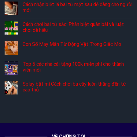
Cách nhận biết lá bài từ mặt sau dễ dàng cho người
mới
Cách chơi bài tứ sắc: Phân biệt quân bài và luật
chơi dễ hiểu
Con Số May Mắn Từ Động Vật Trong Giấc Mơ
Top 5 các nhà cái tặng 100k miễn phí cho thành
viên mới
Splay bật mí Cách chơi ba cây luôn thắng đến từ
cao thủ
VỀ CHÚNG TÔI