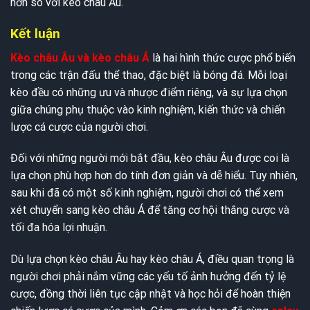
hơn so với kèo châu Âu.
Kết luận
Kèo châu Âu và kèo châu Á
là hai hình thức cược phổ biến
trong các trận đấu thể thao, đặc biệt là bóng đá. Mỗi loại
kèo đều có những ưu và nhược điểm riêng, và sự lựa chọn
giữa chúng phụ thuộc vào kinh nghiệm, kiến thức và chiến
lược cá cược của người chơi.
Đối với những người mới bắt đầu, kèo châu Âu được coi là
lựa chọn phù hợp hơn do tính đơn giản và dễ hiểu. Tuy nhiên,
sau khi đã có một số kinh nghiệm, người chơi có thể xem
xét chuyển sang kèo châu Á để tăng cơ hội thắng cược và
tối đa hóa lợi nhuận.
Dù lựa chọn kèo châu Âu hay kèo châu Á, điều quan trọng là
người chơi phải nắm vững các yếu tố ảnh hưởng đến tỷ lệ
cược, đồng thời liên tục cập nhật và học hỏi để hoàn thiện