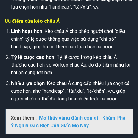
lựa chọn hơn như “handicap”, “tài/xỉu”, v.v.
Ưu điểm của kèo châu Á
Linh hoạt hơn
: Kèo châu Á cho phép người chơi “điều
chỉnh” tỷ lệ cược thông qua việc sử dụng “chỉ số”
handicap, giúp họ có thêm các lựa chọn cá cược.
Tỷ lệ cược cao hơn
: Tỷ lệ cược trong kèo châu Á
thường cao hơn so với kèo châu Âu, do đó tiềm năng lợi
nhuận cũng lớn hơn.
Nhiều lựa chọn
: Kèo châu Á cung cấp nhiều lựa chọn cá
cược hơn, như “handicap”, “tài/xỉu”, “lẻ/chẵn”, v.v., giúp
người chơi có thể đa dạng hóa chiến lược cá cược.
Xem thêm :
Mơ thấy vàng đánh con gì - Khám Phá
Ý Nghĩa Đặc Biệt Của Giấc Mơ Này