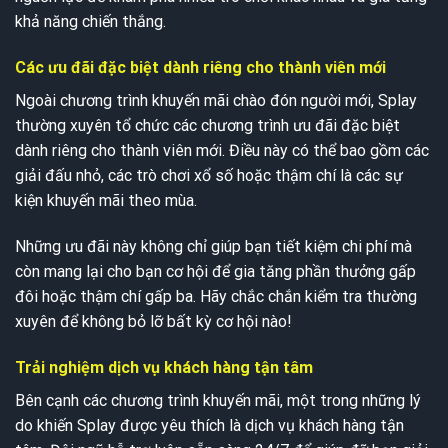
khả năng chiến thắng.
Các ưu đãi đặc biệt dành riêng cho thành viên mới
Ngoài chương trình khuyến mãi chào đón người mới, Splay
thường xuyên tổ chức các chương trình ưu đãi đặc biệt
dành riêng cho thành viên mới. Điều này có thể bao gồm các
giải đấu nhỏ, các trò chơi xổ số hoặc thậm chí là các sự
kiện khuyến mãi theo mùa.
Những ưu đãi này không chỉ giúp bạn tiết kiệm chi phí mà
còn mang lại cho bạn cơ hội để gia tăng phần thưởng gấp
đôi hoặc thậm chí gấp ba. Hãy chắc chắn kiểm tra thường
xuyên để không bỏ lỡ bất kỳ cơ hội nào!
Trải nghiệm dịch vụ khách hàng tận tâm
Bên cạnh các chương trình khuyến mãi, một trong những lý
do khiến Splay được yêu thích là dịch vụ khách hàng tận