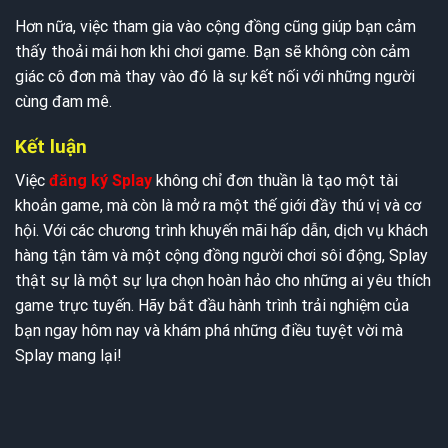
Hơn nữa, việc tham gia vào cộng đồng cũng giúp bạn cảm
thấy thoải mái hơn khi chơi game. Bạn sẽ không còn cảm
giác cô đơn mà thay vào đó là sự kết nối với những người
cùng đam mê.
Kết luận
Việc
đăng ký Splay
không chỉ đơn thuần là tạo một tài
khoản game, mà còn là mở ra một thế giới đầy thú vị và cơ
hội. Với các chương trình khuyến mãi hấp dẫn, dịch vụ khách
hàng tận tâm và một cộng đồng người chơi sôi động, Splay
thật sự là một sự lựa chọn hoàn hảo cho những ai yêu thích
game trực tuyến. Hãy bắt đầu hành trình trải nghiệm của
bạn ngay hôm nay và khám phá những điều tuyệt vời mà
Splay mang lại!