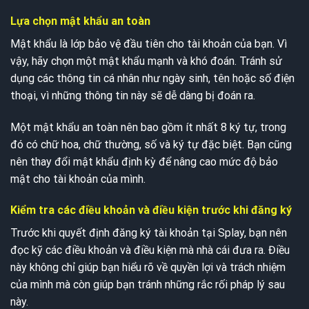
Lựa chọn mật khẩu an toàn
Mật khẩu là lớp bảo vệ đầu tiên cho tài khoản của bạn. Vì
vậy, hãy chọn một mật khẩu mạnh và khó đoán. Tránh sử
dụng các thông tin cá nhân như ngày sinh, tên hoặc số điện
thoại, vì những thông tin này sẽ dễ dàng bị đoán ra.
Một mật khẩu an toàn nên bao gồm ít nhất 8 ký tự, trong
đó có chữ hoa, chữ thường, số và ký tự đặc biệt. Bạn cũng
nên thay đổi mật khẩu định kỳ để nâng cao mức độ bảo
mật cho tài khoản của mình.
Kiểm tra các điều khoản và điều kiện trước khi đăng ký
Trước khi quyết định đăng ký tài khoản tại Splay, bạn nên
đọc kỹ các điều khoản và điều kiện mà nhà cái đưa ra. Điều
này không chỉ giúp bạn hiểu rõ về quyền lợi và trách nhiệm
của mình mà còn giúp bạn tránh những rắc rối pháp lý sau
này.