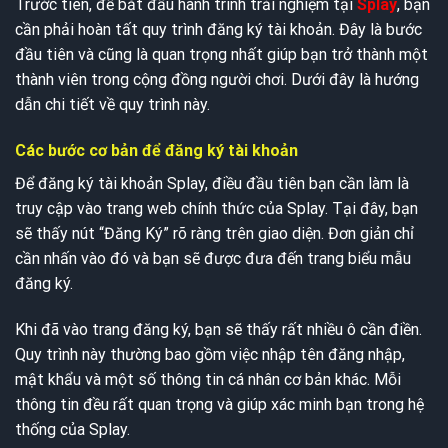
Trước tiên, để bắt đầu hành trình trải nghiệm tại
Splay
, bạn
cần phải hoàn tất quy trình đăng ký tài khoản. Đây là bước
đầu tiên và cũng là quan trọng nhất giúp bạn trở thành một
thành viên trong cộng đồng người chơi. Dưới đây là hướng
dẫn chi tiết về quy trình này.
Các bước cơ bản để đăng ký tài khoản
Để đăng ký tài khoản Splay, điều đầu tiên bạn cần làm là
truy cập vào trang web chính thức của Splay. Tại đây, bạn
sẽ thấy nút “Đăng Ký” rõ ràng trên giao diện. Đơn giản chỉ
cần nhấn vào đó và bạn sẽ được đưa đến trang biểu mẫu
đăng ký.
Khi đã vào trang đăng ký, bạn sẽ thấy rất nhiều ô cần điền.
Quy trình này thường bao gồm việc nhập tên đăng nhập,
mật khẩu và một số thông tin cá nhân cơ bản khác. Mỗi
thông tin đều rất quan trọng và giúp xác minh bạn trong hệ
thống của Splay.