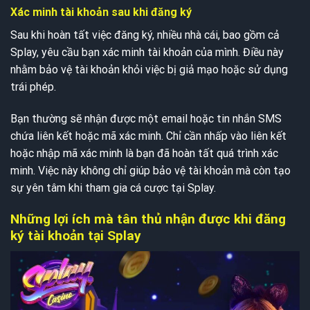
Xác minh tài khoản sau khi đăng ký
Sau khi hoàn tất việc đăng ký, nhiều nhà cái, bao gồm cả
Splay, yêu cầu bạn xác minh tài khoản của mình. Điều này
nhằm bảo vệ tài khoản khỏi việc bị giả mạo hoặc sử dụng
trái phép.
Bạn thường sẽ nhận được một email hoặc tin nhắn SMS
chứa liên kết hoặc mã xác minh. Chỉ cần nhấp vào liên kết
hoặc nhập mã xác minh là bạn đã hoàn tất quá trình xác
minh. Việc này không chỉ giúp bảo vệ tài khoản mà còn tạo
sự yên tâm khi tham gia cá cược tại Splay.
Những lợi ích mà tân thủ nhận được khi đăng
ký tài khoản tại Splay