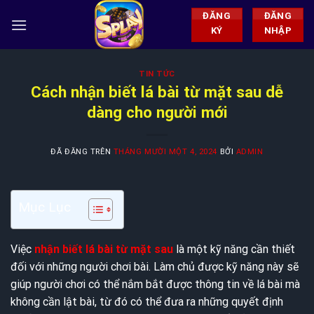
Chuyển
ĐĂNG
ĐĂNG
đến
KÝ
NHẬP
nội
dung
TIN TỨC
Cách nhận biết lá bài từ mặt sau dễ
dàng cho người mới
ĐÃ ĐĂNG TRÊN
THÁNG MƯỜI MỘT 4, 2024
BỞI
ADMIN
Mục Lục
Việc
nhận biết lá bài từ mặt sau
là một kỹ năng cần thiết
đối với những người chơi bài. Làm chủ được kỹ năng này sẽ
giúp người chơi có thể nắm bắt được thông tin về lá bài mà
không cần lật bài, từ đó có thể đưa ra những quyết định